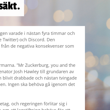
säkt.
ngen varade i nästan fyra timmar och
e Twitter) och Discord. Den
rn från de negativa konsekvenser som
formarna. ”Mr Zuckerburg, you and the
nator Josh Hawley till grundaren av
blivit drabbade och nästan tvingade
edsen. Ingen ska behöva gå igenom det
tag, och regeringen förlitar sig i
 om att lagstiftning behövs för att