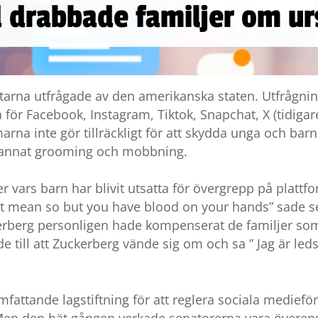
drabbade familjer om ur
ttarna utfrågade av den amerikanska staten. Utfrågni
 för Facebook, Instagram, Tiktok, Snapchat, X (tidigar
arna inte gör tillräckligt för att skydda unga och ba
 annat grooming och mobbning.
r vars barn har blivit utsatta för övergrepp på platt
t mean so but you have blood on your hands” sade se
rberg personligen hade kompenserat de familjer som 
e till att Zuckerberg vände sig om och sa ” Jag är l
mfattande lagstiftning för att reglera sociala medieföre
. Men den hät gången verkade senatorerna vara överens