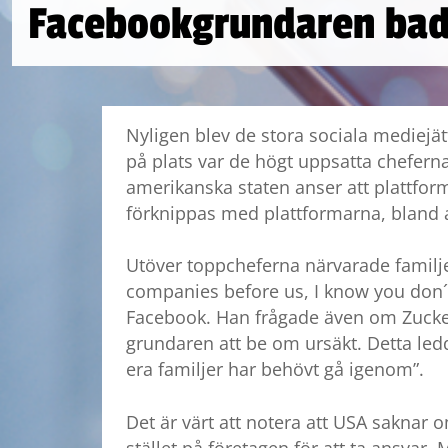
Facebookgrundaren bad 
Nyligen blev de stora sociala mediejä
på plats var de högt uppsatta cheferna
amerikanska staten anser att plattform
förknippas med plattformarna, bland
Utöver toppcheferna närvarade familje
companies before us, I know you don´
Facebook. Han frågade även om Zucke
grundaren att be om ursäkt. Detta ledd
era familjer har behövt gå igenom”.
Det är värt att notera att USA saknar o
stället på företagen för att ta ansvar