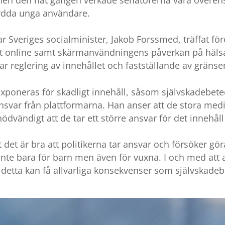
kydda unga användare.
r Sveriges socialminister, Jakob Forssmed, träffat fö
et online samt skärmanvändningens påverkan på häls
ar reglering av innehållet och fastställande av gränse
poneras för skadligt innehåll, såsom självskadebetee
nsvar från plattformarna. Han anser att de stora medi
 nödvändigt att de tar ett större ansvar för det innehå
det är bra att politikerna tar ansvar och försöker gö
, inte bara för barn men även för vuxna. I och med att a
detta kan få allvarliga konsekvenser som självskade