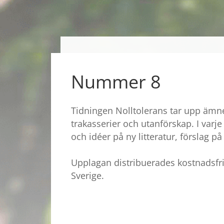
Tidningen
Nummer 8
Tidningen Nolltolerans tar upp äm
trakasserier och utanförskap. I varj
och idéer på ny litteratur, förslag 
Upplagan distribuerades kostnadsfrit
Sverige.