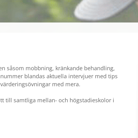
 Nolltolerans 
nen såsom mobbning, kränkande behandling,
e nummer blandas aktuella intervjuer med tips
på värderingsövningar med mera.
t till samtliga mellan- och högstadieskolor i