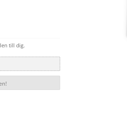
en till dig.
en!