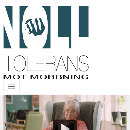
#ChillaMedOrden
– Kortfilm 3